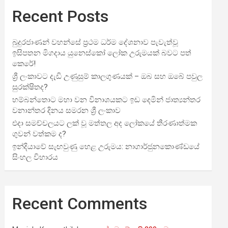
Recent Posts
බුදුරජාණන් වහන්සේ ප්‍රථම ධර්ම දේශනාව පැවැත්වූ
ඉසිපතන මිගදාය යුනෙස්කෝ ලෝක උරුමයක් බවට පත්
කෙරේ!
ශ්‍රී ලංකාවට දැඩි උණුසුම් කාලගුණයක් – ඔබ සහ ඔබේ පවුල
සුරක්ෂිතද?
හම්බන්තොට මහා වන විනාශයකට ඉඩ දෙමින් ජාත්‍යන්තර
වනාන්තර දිනය සමරන ශ්‍රී ලංකාව
එදා සමච්චලයට ලක් වූ මත්තල අද ලෝකයේ තීරණාත්මක
ගුවන් වත්කම ද?
ඉන්දියාවේ සැඟවුණු හෙළ උරුමය: නාගාර්ජුනකොණ්ඩයේ
සිංහල විහාරය
Recent Comments