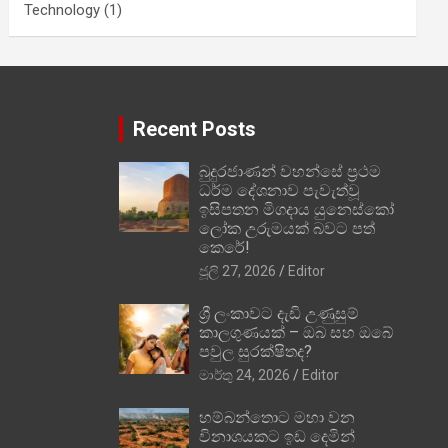
Technology
(1)
Recent Posts
බුදුරජාණන් වහන්සේ ප්‍රථම
ධර්ම දේශනාව පැවැත්වූ
ඉසිපතන මිගදාය යුනෙස්කෝ
ලෝක උරුමයක් බවට පත්
කෙරේ!
ජූලි 27, 2026
Editor
ශ්‍රී ලංකාවට දැඩි උණුසුම්
කාලගුණයක් – ඔබ සහ ඔබේ
පවුල සුරක්ෂිතද?
මාර්තු 24, 2026
Editor
හම්බන්තොට මහා වන
විනාශයකට ඉඩ දෙමින්