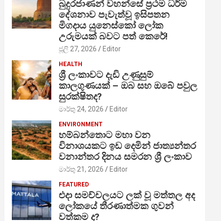
බුදුරජාණන් වහන්සේ ප්‍රථම ධර්ම
දේශනාව පැවැත්වූ ඉසිපතන
මිගදාය යුනෙස්කෝ ලෝක
උරුමයක් බවට පත් කෙරේ!
ජූලි 27, 2026
Editor
HEALTH
ශ්‍රී ලංකාවට දැඩි උණුසුම්
කාලගුණයක් – ඔබ සහ ඔබේ පවුල
සුරක්ෂිතද?
මාර්තු 24, 2026
Editor
ENVIRONMENT
හම්බන්තොට මහා වන
විනාශයකට ඉඩ දෙමින් ජාත්‍යන්තර
වනාන්තර දිනය සමරන ශ්‍රී ලංකාව
මාර්තු 21, 2026
Editor
FEATURED
එදා සමච්චලයට ලක් වූ මත්තල අද
ලෝකයේ තීරණාත්මක ගුවන්
වත්කම ද?