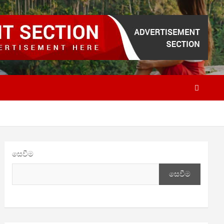
සෙවීම
සෙවීම