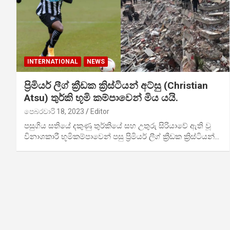
INTERNATIONAL
NEWS
ප්‍රිමියර් ලීග් ක්‍රීඩක ක්‍රිස්ටියන් අට්සු (Christian
Atsu) තුර්කි භූමි කම්පාවෙන් මිය යයි.
පෙබරවාරි 18, 2023
Editor
පසුගිය සතියේ දකුණු තුර්කියේ සහ උතුරු සිරියාවේ ඇති වූ
විනාශකාරී භූමිකම්පාවෙන් පසු ප්‍රිමියර් ලීග් ක්‍රීඩක ක්‍රිස්ටියන්…