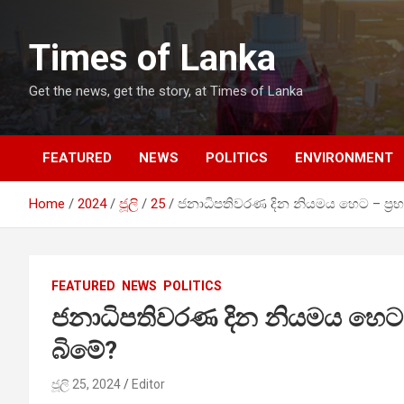
Skip
to
Times of Lanka
content
Get the news, get the story, at Times of Lanka
FEATURED
NEWS
POLITICS
ENVIRONMENT
Home
2024
ජූලි
25
ජනාධිපතිවරණ දින නියමය හෙට – ප්‍ර
FEATURED
NEWS
POLITICS
ජනාධිපතිවරණ දින නියමය හෙට –
බිමේ?
ජූලි 25, 2024
Editor