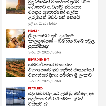
බුදුරජාණන් වහන්සේ ප්‍රථම ධර්ම
දේශනාව පැවැත්වූ ඉසිපතන
මිගදාය යුනෙස්කෝ ලෝක
උරුමයක් බවට පත් කෙරේ!
ජූලි 27, 2026
Editor
HEALTH
ශ්‍රී ලංකාවට දැඩි උණුසුම්
කාලගුණයක් – ඔබ සහ ඔබේ පවුල
සුරක්ෂිතද?
මාර්තු 24, 2026
Editor
ENVIRONMENT
හම්බන්තොට මහා වන
විනාශයකට ඉඩ දෙමින් ජාත්‍යන්තර
වනාන්තර දිනය සමරන ශ්‍රී ලංකාව
මාර්තු 21, 2026
Editor
FEATURED
එදා සමච්චලයට ලක් වූ මත්තල අද
ලෝකයේ තීරණාත්මක ගුවන්
වත්කම ද?