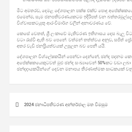
මීට අමතරව, දෙමළ දේශපාලන පක්ෂ එක්ව පොදු අපේක්ෂකයෙකු ඉ
එමෙන්ම, සෑම ජනපතිවරණයකටම ඉදිරිපත් වන බත්තරමුල්ල
විශ්වාසකටයුතු ආරංචිමාර්ග වලින් අනාවරණය වේ.
කෙසේ වෙතත්, ශ්‍රී ලංකාවේ මැතිවරණ ඉතිහාසය දෙස බැලූ විට
වටා රැස්වී ඇති බව පෙනේ. වත්මන් තත්ත්වය අනුව, සජිත් ප්
අතර වැඩි ජනප්‍රියත්වයක් උසුලන බව පෙනී යයි.
දේශපාලන විශ්ලේෂකයින් පෙන්වා දෙන්නේ, ඡන්ද පදනම කොට
අපේක්ෂකයෙකුටවත් මුළු ඡන්ද සංඛ්‍යාවෙන් 50%කට වඩා ලබා
ඡන්දදායකයින්ගේ දෙවන මනාපය තීරණාත්මක සාධකයක් වන
ලිපි
2024 ජනාධිපතිවරණ අන්තර්ජාල මත විමසුම
යාත්‍රණය