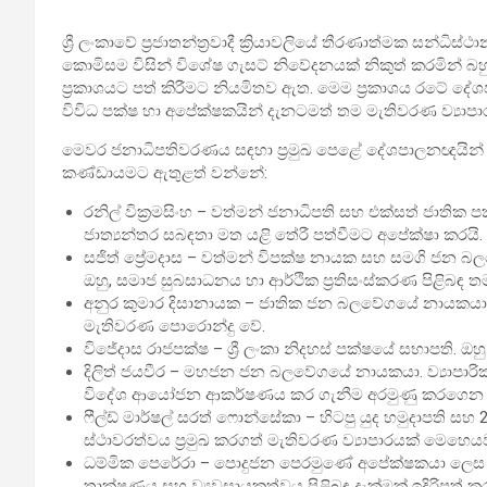
ශ්‍රී ලංකාවේ ප්‍රජාතන්ත්‍රවාදී ක්‍රියාවලියේ තීරණාත්මක සන්ධ
කොමිසම විසින් විශේෂ ගැසට් නිවේදනයක් නිකුත් කරමින්
ප්‍රකාශයට පත් කිරීමට නියමිතව ඇත. මෙම ප්‍රකාශය රටේ ද
විවිධ පක්ෂ හා අපේක්ෂකයින් දැනටමත් තම මැතිවරණ ව්‍යාප
මෙවර ජනාධිපතිවරණය සඳහා ප්‍රමුඛ පෙළේ දේශපාලනඥයින්
කණ්ඩායමට ඇතුළත් වන්නේ:
රනිල් වික්‍රමසිංහ – වත්මන් ජනාධිපති සහ එක්සත් ජාතික
ජාත්‍යන්තර සබඳතා මත යළි තේරී පත්වීමට අපේක්ෂා කරයි.
සජිත් ප්‍රේමදාස – වත්මන් විපක්ෂ නායක සහ සමගි ජන 
ඔහු, සමාජ සුබසාධනය හා ආර්ථික ප්‍රතිසංස්කරණ පිළිබඳ තම 
අනුර කුමාර දිසානායක – ජාතික ජන බලවේගයේ නායකයා.
මැතිවරණ පොරොන්දු වේ.
විජේදාස රාජපක්ෂ – ශ්‍රී ලංකා නිදහස් පක්ෂයේ සභාපති. ඔ
දිලිත් ජයවීර – මහජන ජන බලවේගයේ නායකයා. ව්‍යාපාරික ප්
විදේශ ආයෝජන ආකර්ෂණය කර ගැනීම අරමුණු කරගෙන ස
ෆීල්ඩ් මාර්ෂල් සරත් ෆොන්සේකා – හිටපු යුද හමුදාපති 
ස්ථාවරත්වය ප්‍රමුඛ කරගත් මැතිවරණ ව්‍යාපාරයක් මෙහෙයව
ධම්මික පෙරේරා – පොදුජන පෙරමුණේ අපේක්ෂකයා ලෙස ඉදිරිපත
තාක්ෂණය සහ ව්‍යවසායකත්වය පිළිබඳ දැක්මක් ඉදිරිපත් කර