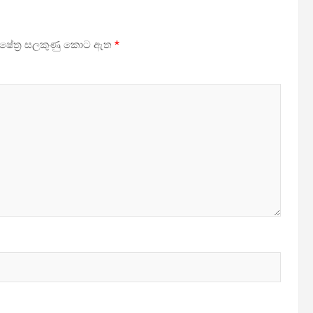
 ක්ෂේත්‍ර සලකුණු කොට ඇත
*