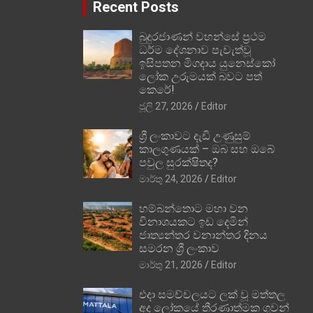
Recent Posts
බුදුරජාණන් වහන්සේ ප්‍රථම
ධර්ම දේශනාව පැවැත්වූ
ඉසිපතන මිගදාය යුනෙස්කෝ
ලෝක උරුමයක් බවට පත්
කෙරේ!
ජූලි 27, 2026
Editor
ශ්‍රී ලංකාවට දැඩි උණුසුම්
කාලගුණයක් – ඔබ සහ ඔබේ
පවුල සුරක්ෂිතද?
මාර්තු 24, 2026
Editor
හම්බන්තොට මහා වන
විනාශයකට ඉඩ දෙමින්
ජාත්‍යන්තර වනාන්තර දිනය
සමරන ශ්‍රී ලංකාව
මාර්තු 21, 2026
Editor
එදා සමච්චලයට ලක් වූ මත්තල
අද ලෝකයේ තීරණාත්මක ගුවන්