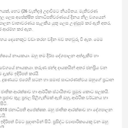
ිස්ථානයක්, හෙට (26 වැනිදා) උදාවීමට නියමිතය. මැතිවරණ
 බහුල ලෙස අපේක්ෂිත ජනාධිපතිවරණයේ දිනය නිල වශයෙන්
ේශපාලන වාතාවරණය සැලකිය යුතු ලෙස උණුසුම් කර ඇති අතර,
ාර ආරම්භ කර ඇත.
 හය දෙනෙකුට වඩා තරඟ වදින බව තහවුරු වී ඇත. මෙම
 පක්ෂයේ නායකයා. ඔහු තම දීර්ඝ දේශපාලන අත්දැකීම් හා
බලවේගයේ නායකයා. තරුණ ඡන්ද දායකයින් අතර ජනප්‍රිය වන
දැක්ම ඉදිරිපත් කරයි.
 දූෂණයට එරෙහි සටන හා සමාජ සාධාරණත්වය ඔහුගේ ප්‍රධාන
හු ජාතික ආරක්ෂාව හා ආර්ථික ස්ථායීතාව ප්‍රමුඛ කොට සලකයි.
‍රජාව තුළ ප්‍රබල පිළිගැනීමක් ඇති ඔහු, ආර්ථික වර්ධනය හා
ිටී.
සහ 2010 ජනාධිපති අපේක්ෂක. ඔහු ජාතික ආරක්ෂාව හා දේශපාලන
යි.
් වීමට සූදානමින් සිටී. ප්‍රසිද්ධ ව්‍යාපාරිකයෙකු වන ඔහු
යි.