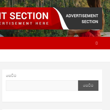
සෙවීම
සෙවීම