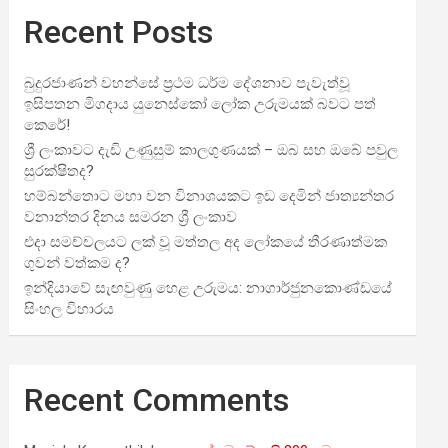
Recent Posts
බුදුරජාණන් වහන්සේ ප්‍රථම ධර්ම දේශනාව පැවැත්වූ
ඉසිපතන මිගදාය යුනෙස්කෝ ලෝක උරුමයක් බවට පත්
කෙරේ!
ශ්‍රී ලංකාවට දැඩි උණුසුම් කාලගුණයක් – ඔබ සහ ඔබේ පවුල
සුරක්ෂිතද?
හම්බන්තොට මහා වන විනාශයකට ඉඩ දෙමින් ජාත්‍යන්තර
වනාන්තර දිනය සමරන ශ්‍රී ලංකාව
එදා සමච්චලයට ලක් වූ මත්තල අද ලෝකයේ තීරණාත්මක
ගුවන් වත්කම ද?
ඉන්දියාවේ සැඟවුණු හෙළ උරුමය: නාගාර්ජුනකොණ්ඩයේ
සිංහල විහාරය
Recent Comments