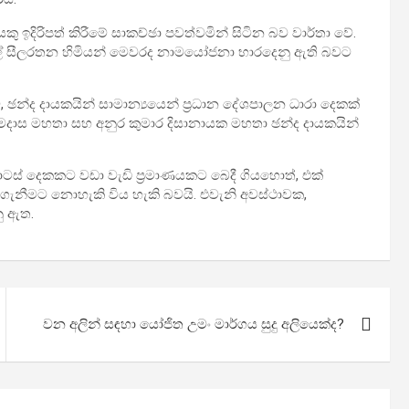
දිරිපත් කිරීමේ සාකච්ඡා පවත්වමින් සිටින බව වාර්තා වේ.
ේ සීලරතන හිමියන් මෙවරද නාමයෝජනා භාරදෙනු ඇති බවට
, ඡන්ද දායකයින් සාමාන්‍යයෙන් ප්‍රධාන දේශපාලන ධාරා දෙකක්
‍රේමදාස මහතා සහ අනුර කුමාර දිසානායක මහතා ඡන්ද දායකයින්
ස් දෙකකට වඩා වැඩි ප්‍රමාණයකට බෙදී ගියහොත්, එක්
 ගැනීමට නොහැකි විය හැකි බවයි. එවැනි අවස්ථාවක,
ු ඇත.
වන අලින් සඳහා යෝජිත උමං මාර්ගය සුදු අලියෙක්ද?