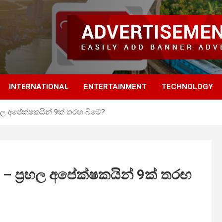
INTERNATIONAL
ENTERTAINMENT
TECHNOLOGY
භල අපේක්ෂකයින් 9ක් තරඟ බිමේ?
 ප්‍රභල අපේක්ෂකයින් 9ක් තරඟ