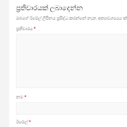
ප්‍රතිචාරයක් ලබාදෙන්න
ඔබගේ ඊමේල් ලිපිනය ප්‍රසිද්ධ කරන්නේ නැත.
අත්‍යාවශ්‍යයය
ප්‍රතිචාරය
*
නම
*
ඊමේල්
*