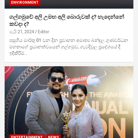
ENVIRONMENT
ගල්ගමුවේ අලි උමඟ අලි බොරුවක් ද? හැදෙන්නේ
කවදා ද?
මැයි 21, 2024
Editor
පසුගිය මාර්තු 01 වන දින ප්‍රවාහන අමාත්‍ය බන්දුල ගුණවර්ධන
මහතාගේ ප්‍රධානත්වයෙන් ගල්ගමුව, ගැටදිවුල ප්‍රදේශයේ දී
ඉදිකිරීම්…
ENTERTAINMENT
NEWS