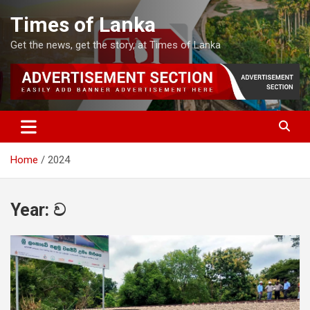
Skip
Times of Lanka
to
content
Get the news, get the story, at Times of Lanka
Home
2024
Year:
ව