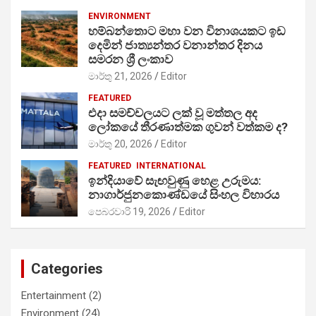
ENVIRONMENT
හම්බන්තොට මහා වන විනාශයකට ඉඩ
දෙමින් ජාත්‍යන්තර වනාන්තර දිනය
සමරන ශ්‍රී ලංකාව
මාර්තු 21, 2026
Editor
FEATURED
එදා සමච්චලයට ලක් වූ මත්තල අද
ලෝකයේ තීරණාත්මක ගුවන් වත්කම ද?
මාර්තු 20, 2026
Editor
FEATURED
INTERNATIONAL
ඉන්දියාවේ සැඟවුණු හෙළ උරුමය:
නාගාර්ජුනකොණ්ඩයේ සිංහල විහාරය
පෙබරවාරි 19, 2026
Editor
Categories
Entertainment
(2)
Environment
(24)