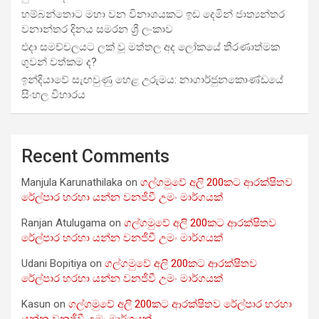
හම්බන්තොට මහා වන විනාශයකට ඉඩ දෙමින් ජාත්‍යන්තර
වනාන්තර දිනය සමරන ශ්‍රී ලංකාව
එදා සමච්චලයට ලක් වූ මත්තල අද ලෝකයේ තීරණාත්මක
ගුවන් වත්කම ද?
ඉන්දියාවේ සැඟවුණු හෙළ උරුමය: නාගාර්ජුනකොණ්ඩයේ
සිංහල විහාරය
Recent Comments
Manjula Karunathilaka
on
ගල්ගමුවේ අලි 200කට ආරක්ෂිතව
රේල්පාර හරහා යන්න වනජීවී උමං මාර්ගයක්
Ranjan Atulugama
on
ගල්ගමුවේ අලි 200කට ආරක්ෂිතව
රේල්පාර හරහා යන්න වනජීවී උමං මාර්ගයක්
Udani Bopitiya
on
ගල්ගමුවේ අලි 200කට ආරක්ෂිතව
රේල්පාර හරහා යන්න වනජීවී උමං මාර්ගයක්
Kasun
on
ගල්ගමුවේ අලි 200කට ආරක්ෂිතව රේල්පාර හරහා
යන්න වනජීවී උමං මාර්ගයක්