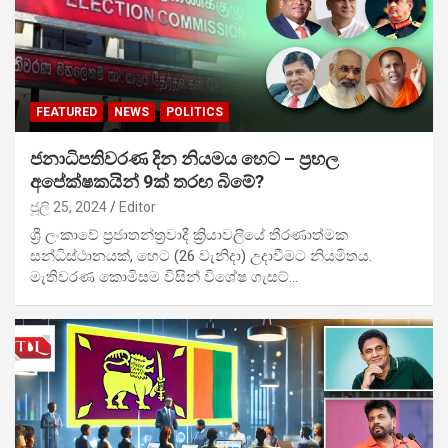
FEATURED
NEWS
POLITICS
ජනාධිපතිවරණ දින නියමය හෙට – ප්‍රභල
අපේක්ෂකයින් 9ක් තරඟ බිමේ?
ජූලි 25, 2024
Editor
ශ්‍රී ලංකාවේ ප්‍රජාතන්ත්‍රවාදී ක්‍රියාවලියේ තීරණාත්මක
සන්ධිස්ථානයක්, හෙට (26 වැනිදා) උදාවීමට නියමිතය.
මැතිවරණ කොමිසම විසින් විශේෂ ගැසට්…