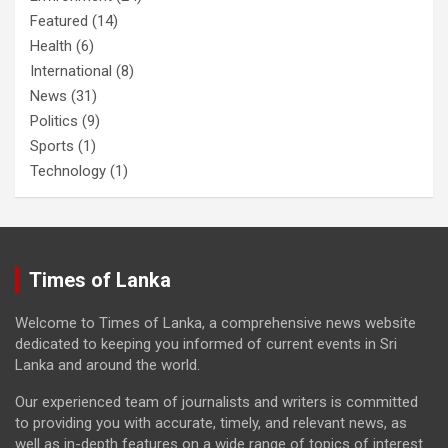
Featured
(14)
Health
(6)
International
(8)
News
(31)
Politics
(9)
Sports
(1)
Technology
(1)
Times of Lanka
Welcome to Times of Lanka, a comprehensive news website
dedicated to keeping you informed of current events in Sri
Lanka and around the world.
Our experienced team of journalists and writers is committed
to providing you with accurate, timely, and relevant news, as
well as in-depth features on a wide range of topics of interest