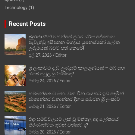
Technology
(1)
Recent Posts
බුදුරජාණන් වහන්සේ ප්‍රථම ධර්ම දේශනාව
පැවැත්වූ ඉසිපතන මිගදාය යුනෙස්කෝ ලෝක
උරුමයක් බවට පත් කෙරේ!
ජූලි 27, 2026
Editor
ශ්‍රී ලංකාවට දැඩි උණුසුම් කාලගුණයක් – ඔබ සහ
ඔබේ පවුල සුරක්ෂිතද?
මාර්තු 24, 2026
Editor
හම්බන්තොට මහා වන විනාශයකට ඉඩ දෙමින්
ජාත්‍යන්තර වනාන්තර දිනය සමරන ශ්‍රී ලංකාව
මාර්තු 21, 2026
Editor
එදා සමච්චලයට ලක් වූ මත්තල අද ලෝකයේ
තීරණාත්මක ගුවන් වත්කම ද?
මාර්තු 20, 2026
Editor