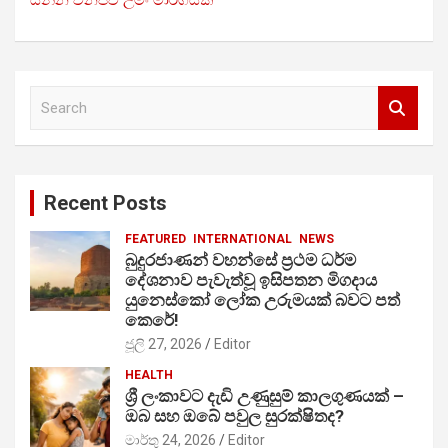
S
e
a
r
c
Recent Posts
h
FEATURED
INTERNATIONAL
NEWS
බුදුරජාණන් වහන්සේ ප්‍රථම ධර්ම
දේශනාව පැවැත්වූ ඉසිපතන මිගදාය
යුනෙස්කෝ ලෝක උරුමයක් බවට පත්
කෙරේ!
ජූලි 27, 2026
Editor
HEALTH
ශ්‍රී ලංකාවට දැඩි උණුසුම් කාලගුණයක් –
ඔබ සහ ඔබේ පවුල සුරක්ෂිතද?
මාර්තු 24, 2026
Editor