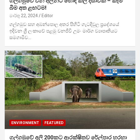
ගල්ගමුවේ වන අලින්ට හොඳ කල දසාවක් – කෑම
බීම අත ළඟටම!
මාර්තු 22, 2024
Editor
ගල්ගමුව සහ අඹන්පොල අතර පිහිටි ගැටදිවුල ප්‍රදේශයේ
ඉදිවන ශ්‍රී ලංකාවේ පළමු වනජීවී උමං මාර්ග ව්‍යාපෘතියට
සමගාමීව…
ENVIRONMENT
FEATURED
ගල්ගමුවේ අලි 200කට ආරක්ෂිතව රේල්පාර හරහා