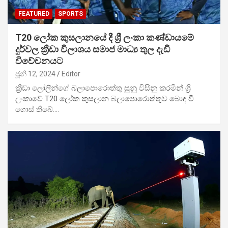
FEATURED
SPORTS
T20 ලෝක කුසලානයේ දී ශ්‍රී ලංකා කණ්ඩායමේ
දුර්වල ක්‍රීඩා විලාශය සමාජ මාධ්‍ය තුල දැඩි
විවේචනයට
ජූනි 12, 2024
Editor
ක්‍රීඩා ලෝලීන්ගේ බලාපොරොත්තු සුනු විසිනු කරමින් ශ්‍රී
ලංකාවේ T20 ලෝක කුසලාන බලාපොරොත්තුව බොඳ වී
ගොස් තිබේ.…