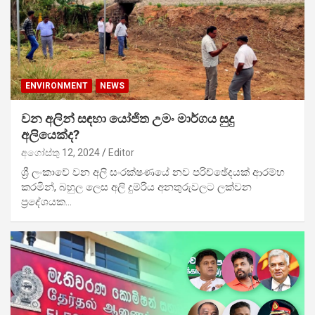
ENVIRONMENT
NEWS
වන අලින් සඳහා යෝජිත උමං මාර්ගය සුදු
අලියෙක්ද?
අගෝස්තු 12, 2024
Editor
ශ්‍රී ලංකාවේ වන අලි සංරක්ෂණයේ නව පරිච්ඡේදයක් ආරම්භ
කරමින්, බහුල ලෙස අලි දුම්රිය අනතුරුවලට ලක්වන
ප්‍රදේශයක…