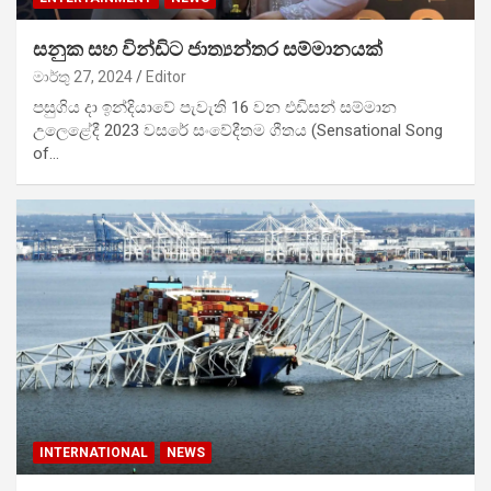
සනුක සහ වින්ඩිට ජාත්‍යන්තර සම්මානයක්
මාර්තු 27, 2024
Editor
පසුගිය දා ඉන්දියාවේ පැවැති 16 වන එඩිසන් සම්මාන
උලෙළේදී 2023 වසරේ සංවේදීතම ගීතය (Sensational Song
of…
INTERNATIONAL
NEWS