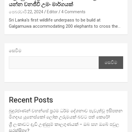
යන්න වනජීවී උමං මාර්ගයක්
පෙබරවාරි 22, 2024
Editor
4 Comments
Sri Lanka's first wildlife underpass to be build at
Galgamuwa accommodating 200 elephants to cross the…
සෙවීම
සෙවීම
Recent Posts
බුදුරජාණන් වහන්සේ ප්‍රථම ධර්ම දේශනාව පැවැත්වූ ඉසිපතන
මිගදාය යුනෙස්කෝ ලෝක උරුමයක් බවට පත් කෙරේ!
ශ්‍රී ලංකාවට දැඩි උණුසුම් කාලගුණයක් – ඔබ සහ ඔබේ පවුල
සුරක්ෂිතද?