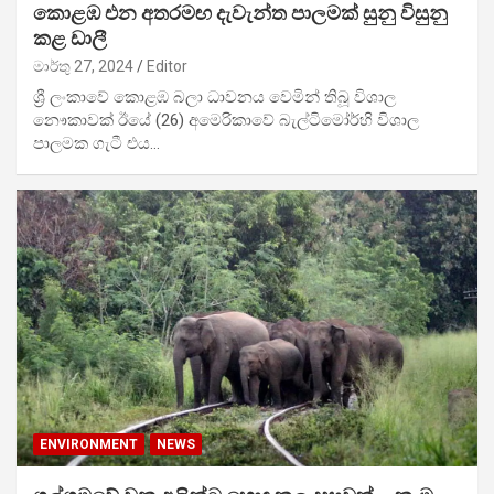
කොළඹ එන අතරමඟ දැවැන්ත පාලමක් සුනු විසුනු
කළ ඩාලී
මාර්තු 27, 2024
Editor
ශ්‍රී ලංකාවේ කොළඹ බලා ධාවනය වෙමින් තිබූ විශාල
නෞකාවක් ඊයේ (26) අමෙරිකාවේ බැල්ටිමෝර්හි විශාල
පාලමක ගැටී එය…
ENVIRONMENT
NEWS