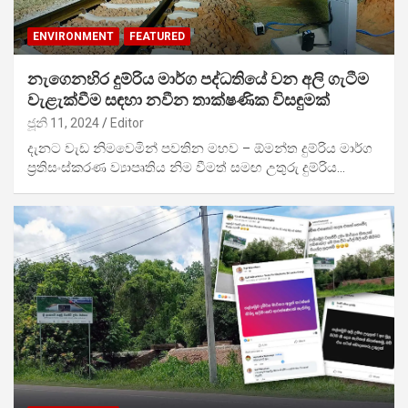
ENVIRONMENT
FEATURED
නැගෙනහිර දුම්රිය මාර්ග පද්ධතියේ වන අලි ගැටීම
වැළැක්වීම සඳහා නවීන තාක්ෂණික විසඳුමක්
ජූනි 11, 2024
Editor
දැනට වැඩ නිමවෙමින් පවතින මහව – ඕමන්ත දුම්රිය මාර්ග
ප්‍රතිසංස්කරණ ව්‍යාපෘතිය නිම වීමත් සමඟ උතුරු දුම්රිය…