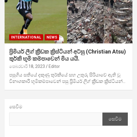
INTERNATIONAL
NEWS
ප්‍රිමියර් ලීග් ක්‍රීඩක ක්‍රිස්ටියන් අට්සු (Christian Atsu)
තුර්කි භූමි කම්පාවෙන් මිය යයි.
පෙබරවාරි 18, 2023
Editor
පසුගිය සතියේ දකුණු තුර්කියේ සහ උතුරු සිරියාවේ ඇති වූ
විනාශකාරී භූමිකම්පාවෙන් පසු ප්‍රිමියර් ලීග් ක්‍රීඩක ක්‍රිස්ටියන්…
සෙවීම
සෙවීම