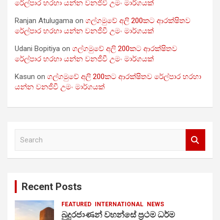
රේල්පාර හරහා යන්න වනජීවී උමං මාර්ගයක්
Ranjan Atulugama
on
ගල්ගමුවේ අලි 200කට ආරක්ෂිතව
රේල්පාර හරහා යන්න වනජීවී උමං මාර්ගයක්
Udani Bopitiya
on
ගල්ගමුවේ අලි 200කට ආරක්ෂිතව
රේල්පාර හරහා යන්න වනජීවී උමං මාර්ගයක්
Kasun
on
ගල්ගමුවේ අලි 200කට ආරක්ෂිතව රේල්පාර හරහා
යන්න වනජීවී උමං මාර්ගයක්
S
e
a
r
c
Recent Posts
h
FEATURED
INTERNATIONAL
NEWS
බුදුරජාණන් වහන්සේ ප්‍රථම ධර්ම