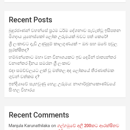
Recent Posts
බුදුරජාණන් වහන්සේ ප්‍රථම ධර්ම දේශනාව පැවැත්වූ ඉසිපතන
මිගදාය යුනෙස්කෝ ලෝක උරුමයක් බවට පත් කෙරේ!
ශ්‍රී ලංකාවට දැඩි උණුසුම් කාලගුණයක් – ඔබ සහ ඔබේ පවුල
සුරක්ෂිතද?
හම්බන්තොට මහා වන විනාශයකට ඉඩ දෙමින් ජාත්‍යන්තර
වනාන්තර දිනය සමරන ශ්‍රී ලංකාව
එදා සමච්චලයට ලක් වූ මත්තල අද ලෝකයේ තීරණාත්මක
ගුවන් වත්කම ද?
ඉන්දියාවේ සැඟවුණු හෙළ උරුමය: නාගාර්ජුනකොණ්ඩයේ
සිංහල විහාරය
Recent Comments
Manjula Karunathilaka
on
ගල්ගමුවේ අලි 200කට ආරක්ෂිතව