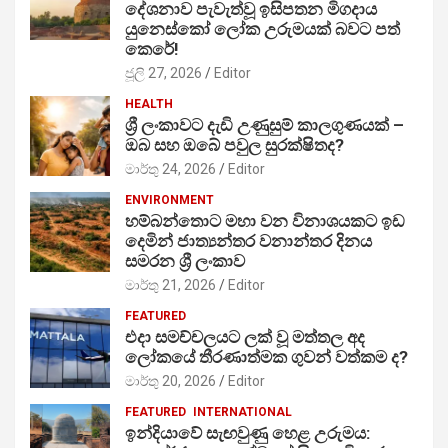
දේශනාව පැවැත්වූ ඉසිපතන මිගදාය
යුනෙස්කෝ ලෝක උරුමයක් බවට පත්
කෙරේ!
ජූලි 27, 2026
Editor
HEALTH
ශ්‍රී ලංකාවට දැඩි උණුසුම් කාලගුණයක් –
ඔබ සහ ඔබේ පවුල සුරක්ෂිතද?
මාර්තු 24, 2026
Editor
ENVIRONMENT
හම්බන්තොට මහා වන විනාශයකට ඉඩ
දෙමින් ජාත්‍යන්තර වනාන්තර දිනය
සමරන ශ්‍රී ලංකාව
මාර්තු 21, 2026
Editor
FEATURED
එදා සමච්චලයට ලක් වූ මත්තල අද
ලෝකයේ තීරණාත්මක ගුවන් වත්කම ද?
මාර්තු 20, 2026
Editor
FEATURED
INTERNATIONAL
ඉන්දියාවේ සැඟවුණු හෙළ උරුමය: