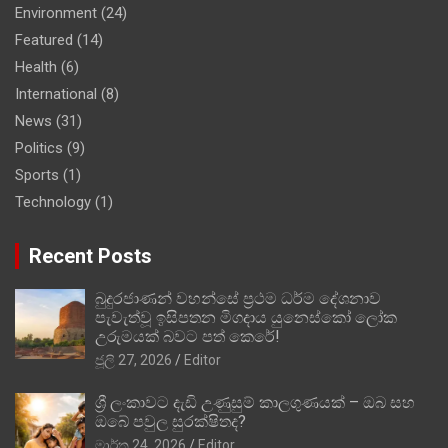
Environment
(24)
Featured
(14)
Health
(6)
International
(8)
News
(31)
Politics
(9)
Sports
(1)
Technology
(1)
Recent Posts
බුදුරජාණන් වහන්සේ ප්‍රථම ධර්ම දේශනාව
පැවැත්වූ ඉසිපතන මිගදාය යුනෙස්කෝ ලෝක
උරුමයක් බවට පත් කෙරේ!
ජූලි 27, 2026
Editor
ශ්‍රී ලංකාවට දැඩි උණුසුම් කාලගුණයක් – ඔබ සහ
ඔබේ පවුල සුරක්ෂිතද?
මාර්තු 24, 2026
Editor