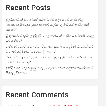
Recent Posts
බුදුරජාණන් වහන්සේ ප්‍රථම ධර්ම දේශනාව පැවැත්වූ
ඉසිපතන මිගදාය යුනෙස්කෝ ලෝක උරුමයක් බවට පත්
කෙරේ!
ශ්‍රී ලංකාවට දැඩි උණුසුම් කාලගුණයක් – ඔබ සහ ඔබේ පවුල
සුරක්ෂිතද?
හම්බන්තොට මහා වන විනාශයකට ඉඩ දෙමින් ජාත්‍යන්තර
වනාන්තර දිනය සමරන ශ්‍රී ලංකාව
එදා සමච්චලයට ලක් වූ මත්තල අද ලෝකයේ තීරණාත්මක
ගුවන් වත්කම ද?
ඉන්දියාවේ සැඟවුණු හෙළ උරුමය: නාගාර්ජුනකොණ්ඩයේ
සිංහල විහාරය
Recent Comments