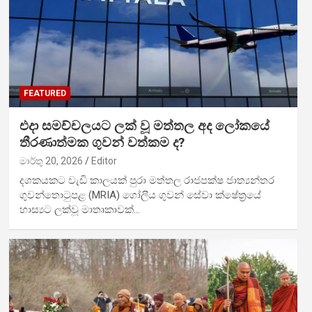
FEATURED
එදා සමච්චලයට ලක් වූ මත්තල අද ලෝකයේ
තීරණාත්මක ගුවන් වත්කම ද?
මාර්තු 20, 2026
Editor
දශකයකට වැඩි කාලයක් පුරා මත්තල රාජපක්ෂ ජාත්‍යන්තර
ගුවන්තොටුපළ (MRIA) ගෝලීය ගුවන් සේවා ක්ෂේත්‍රයේ
හාස්‍යට ලක්වූ මාතෘකාවක්…