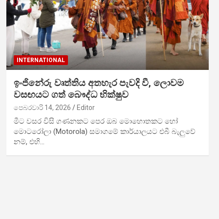
INTERNATIONAL
ඉංජිනේරු වෘත්තිය අතහැර පැවදි වී, ලොවම
වසඟයට ගත් බෞද්ධ භික්ෂුව
පෙබරවාරි 14, 2026
Editor
මීට වසර විසි ගණනකට පෙර ඔබ මොහොතකට හෝ
මොටරෝලා (Motorola) සමාගමේ කාර්යාලයට එබී බැලුවේ
නම්, එහි…