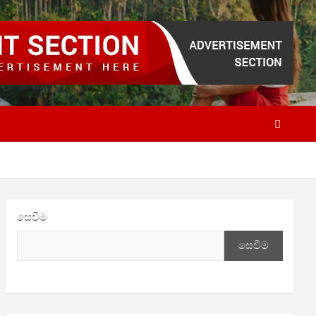
සෙවීම
සෙවීම