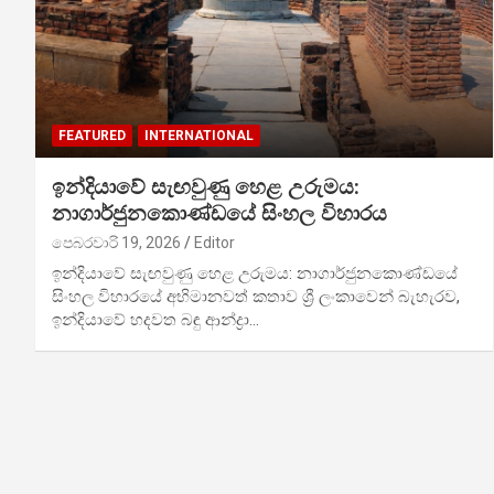
FEATURED
INTERNATIONAL
ඉන්දියාවේ සැඟවුණු හෙළ උරුමය:
නාගාර්ජුනකොණ්ඩයේ සිංහල විහාරය
පෙබරවාරි 19, 2026
Editor
ඉන්දියාවේ සැඟවුණු හෙළ උරුමය: නාගාර්ජුනකොණ්ඩයේ
සිංහල විහාරයේ අභිමානවත් කතාව ශ්‍රී ලංකාවෙන් බැහැරව,
ඉන්දියාවේ හදවත බඳු ආන්ද්‍රා…