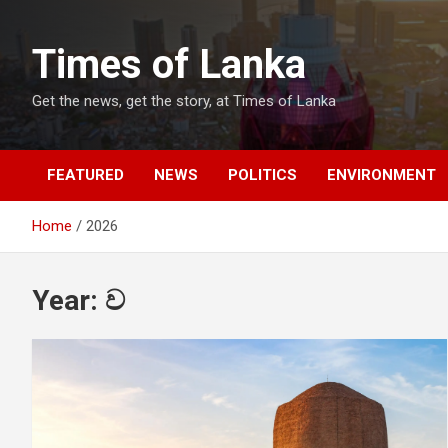
Skip
to
Times of Lanka
content
Get the news, get the story, at Times of Lanka
FEATURED
NEWS
POLITICS
ENVIRONMENT
Home
2026
Year:
ව