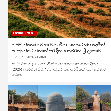
ENVIRONMENT
හම්බන්තොට මහා වන විනාශයකට ඉඩ දෙමින්
ජාත්‍යන්තර වනාන්තර දිනය සමරන ශ්‍රී ලංකාව
මාර්තු 21, 2026
Editor
අද (මාර්තු 21) ලෝකවාසීන් ජාත්‍යන්තර වනාන්තර දිනය
(2026) සමරමින් සිටී. “වනාන්තර සහ ආර්ථිකය” යන තේමාව
යටතේ…