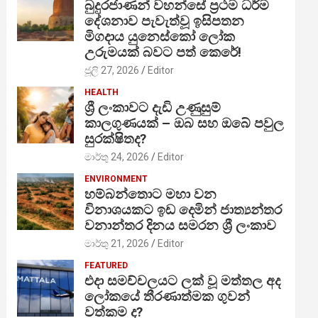
බුදුරජාණන් වහන්සේ ප්‍රථම ධර්ම
දේශනාව පැවැත්වූ ඉසිපතන
මිගදාය යුනෙස්කෝ ලෝක
උරුමයක් බවට පත් කෙරේ!
ජූලි 27, 2026
Editor
HEALTH
ශ්‍රී ලංකාවට දැඩි උණුසුම්
කාලගුණයක් – ඔබ සහ ඔබේ පවුල
සුරක්ෂිතද?
මාර්තු 24, 2026
Editor
ENVIRONMENT
හම්බන්තොට මහා වන
විනාශයකට ඉඩ දෙමින් ජාත්‍යන්තර
වනාන්තර දිනය සමරන ශ්‍රී ලංකාව
මාර්තු 21, 2026
Editor
FEATURED
එදා සමච්චලයට ලක් වූ මත්තල අද
ලෝකයේ තීරණාත්මක ගුවන්
වත්කම ද?