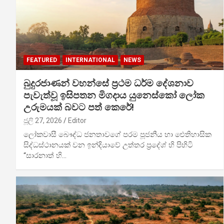
FEATURED
INTERNATIONAL
NEWS
බුදුරජාණන් වහන්සේ ප්‍රථම ධර්ම දේශනාව
පැවැත්වූ ඉසිපතන මිගදාය යුනෙස්කෝ ලෝක
උරුමයක් බවට පත් කෙරේ!
ජූලි 27, 2026
Editor
ලෝකවාසී බෞද්ධ ජනතාවගේ පරම පූජනීය හා ඓතිහාසික
සිද්ධස්ථානයක් වන ඉන්දියාවේ උත්තර ප්‍රදේශ් හි පිහිටි
“සාරනාත් හි…