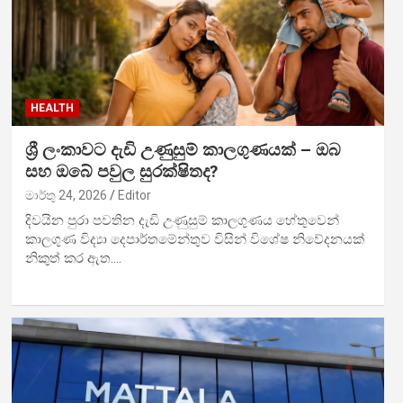
HEALTH
ශ්‍රී ලංකාවට දැඩි උණුසුම් කාලගුණයක් – ඔබ
සහ ඔබේ පවුල සුරක්ෂිතද?
මාර්තු 24, 2026
Editor
දිවයින පුරා පවතින දැඩි උණුසුම් කාලගුණය හේතුවෙන්
කාලගුණ විද්‍යා දෙපාර්තමේන්තුව විසින් විශේෂ නිවේදනයක්
නිකුත් කර ඇත.…