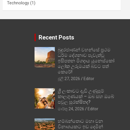
Technology
(1)
Recent Posts
බුදුරජාණන් වහන්සේ ප්‍රථම
ධර්ම දේශනාව පැවැත්වූ
ඉසිපතන මිගදාය යුනෙස්කෝ
ලෝක උරුමයක් බවට පත්
කෙරේ!
ජූලි 27, 2026
Editor
ශ්‍රී ලංකාවට දැඩි උණුසුම්
කාලගුණයක් – ඔබ සහ ඔබේ
පවුල සුරක්ෂිතද?
මාර්තු 24, 2026
Editor
හම්බන්තොට මහා වන
විනාශයකට ඉඩ දෙමින්