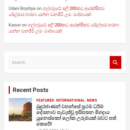
Udani Bopitiya
on
ගල්ගමුවේ අලි 200කට ආරක්ෂිතව
රේල්පාර හරහා යන්න වනජීවී උමං මාර්ගයක්
Kasun
on
ගල්ගමුවේ අලි 200කට ආරක්ෂිතව රේල්පාර හරහා
යන්න වනජීවී උමං මාර්ගයක්
S
e
a
r
c
Recent Posts
h
FEATURED
INTERNATIONAL
NEWS
බුදුරජාණන් වහන්සේ ප්‍රථම ධර්ම
දේශනාව පැවැත්වූ ඉසිපතන මිගදාය
යුනෙස්කෝ ලෝක උරුමයක් බවට පත්
කෙරේ!