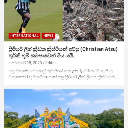
INTERNATIONAL
NEWS
ප්‍රිමියර් ලීග් ක්‍රීඩක ක්‍රිස්ටියන් අට්සු (Christian Atsu)
තුර්කි භූමි කම්පාවෙන් මිය යයි.
පෙබරවාරි 18, 2023
Editor
පසුගිය සතියේ දකුණු තුර්කියේ සහ උතුරු සිරියාවේ ඇති වූ
විනාශකාරී භූමිකම්පාවෙන් පසු ප්‍රිමියර් ලීග් ක්‍රීඩක ක්‍රිස්ටියන්…