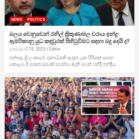
NEWS
POLITICS
බලය වෙනුවෙන් රනිල් ත්‍රිකුණාමල වරාය ඉන්දු-
ඇමරිකානු යුධ කඳවුරක් පිහිටුවීමට සඳහා බදු දෙයි ද?
පෙබරවාරි 15, 2023
Editor
ඉන්පසු ශ්‍රි ලංකාවේ ජනාධිපති ඇතුළු ධුත පිරිසක් සමඟ
කොළඹ දී සාකච්ඡාවක් පවත්වා ඇති බවත් එහිදී ඉන්දීය…