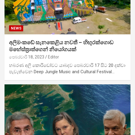
NEWS
අලිමංකඩේ සැනකෙළිය නවතී – හිඟුරක්ගොඩ
මහේස්ත්‍රාත්ගෙන් නියෝගයක්
පෙබරවාරි 18, 2023
Editor
හබරණ අලි කොරිඩෝවට යාබදව පෙබරවාරි 17 සිට 20 දක්වා
පැවැත්වෙන Deep Jungle Music and Cultural Festival…