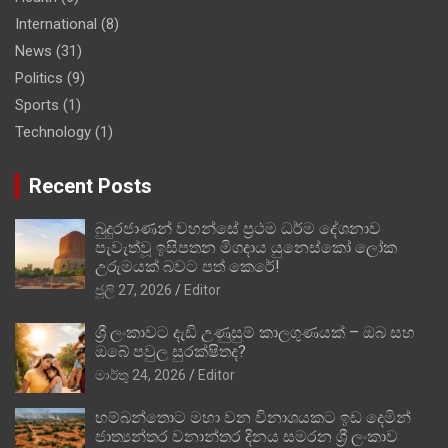
International
(8)
News
(31)
Politics
(9)
Sports
(1)
Technology
(1)
Recent Posts
බුදුරජාණන් වහන්සේ ප්‍රථම ධර්ම දේශනාව
පැවැත්වූ ඉසිපතන මිගදාය යුනෙස්කෝ ලෝක
උරුමයක් බවට පත් කෙරේ!
ජූලි 27, 2026
Editor
ශ්‍රී ලංකාවට දැඩි උණුසුම් කාලගුණයක් – ඔබ සහ
ඔබේ පවුල සුරක්ෂිතද?
මාර්තු 24, 2026
Editor
හම්බන්තොට මහා වන විනාශයකට ඉඩ දෙමින්
ජාත්‍යන්තර වනාන්තර දිනය සමරන ශ්‍රී ලංකාව