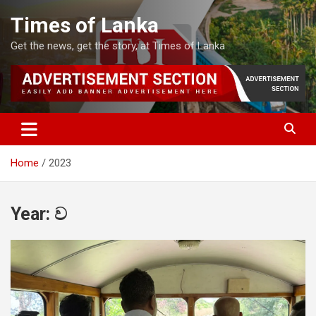
Skip
Times of Lanka
to
content
Get the news, get the story, at Times of Lanka
Home
2023
Year:
ව