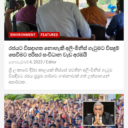
ENVIRONMENT
FEATURED
රජයට විසඳාගත නොහැකි අලි-මිනිස් ගැටුමට විසඳුම්
සෙවීමට පරිසර සංවිධාන වැඩ අරඹයි
නොවැම්බර් 4, 2023
Editor
ශ්‍රී ලංකාවේ දීර්ඝ කාලයක් තිස්සේ පවතින අලි-මිනිස් ගැටුම
විසඳීමට රජය ප්‍රම්‍රඛ පාර්ශව ගණනාවක් ගත් උත්සාහයන්
අසාර්ථක…