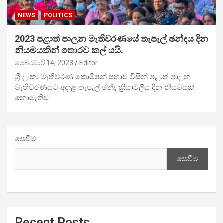
NEWS
POLITICS
2023 පළාත් පාලන මැතිවරණයේ තැපැල් ඡන්දය දින
නියමයකින් තොරව කල් යයි.
පෙබරවාරි 14, 2023
Editor
ශ්‍රී ලංකා මැතිවරණ කොමිෂන් සභාව විසින් පළාත් පාලන
මැතිවරණයට අදාළ තැපැල් ඡන්ද ක්‍රියාවලිය දින නියමයක්
නොමැතිව…
සෙවීම
සෙවීම
Recent Posts