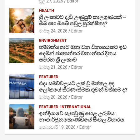
ජූලි 27, 2026
Editor
HEALTH
ශ්‍රී ලංකාවට දැඩි උණුසුම් කාලගුණයක් –
ඔබ සහ ඔබේ පවුල සුරක්ෂිතද?
මාර්තු 24, 2026
Editor
ENVIRONMENT
හම්බන්තොට මහා වන විනාශයකට ඉඩ
දෙමින් ජාත්‍යන්තර වනාන්තර දිනය
සමරන ශ්‍රී ලංකාව
මාර්තු 21, 2026
Editor
FEATURED
එදා සමච්චලයට ලක් වූ මත්තල අද
ලෝකයේ තීරණාත්මක ගුවන් වත්කම ද?
මාර්තු 20, 2026
Editor
FEATURED
INTERNATIONAL
ඉන්දියාවේ සැඟවුණු හෙළ උරුමය:
නාගාර්ජුනකොණ්ඩයේ සිංහල විහාරය
පෙබරවාරි 19, 2026
Editor