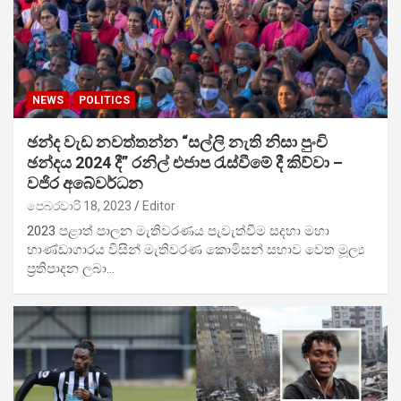
NEWS
POLITICS
ඡන්ද වැඩ නවත්තන්න “සල්ලි නැති නිසා පුංචි
ඡන්දය 2024 දී” රනිල් එජාප රැස්වීමේ දී කිව්වා –
වජිර අබේවර්ධන
පෙබරවාරි 18, 2023
Editor
2023 පළාත් පාලන මැතිවරණය පැවැත්වීම සදහා මහා
භාණ්ඩාගාරය විසින් මැතිවරණ කොමිසන් සභාව වෙත මූල්‍ය
ප්‍රතිපාදන ලබා…