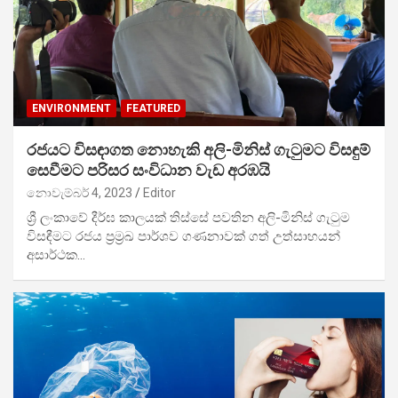
ENVIRONMENT
FEATURED
රජයට විසඳාගත නොහැකි අලි-මිනිස් ගැටුමට විසඳුම්
සෙවීමට පරිසර සංවිධාන වැඩ අරඹයි
නොවැම්බර් 4, 2023
Editor
ශ්‍රී ලංකාවේ දීර්ඝ කාලයක් තිස්සේ පවතින අලි-මිනිස් ගැටුම
විසඳීමට රජය ප්‍රම්‍රඛ පාර්ශව ගණනාවක් ගත් උත්සාහයන්
අසාර්ථක…