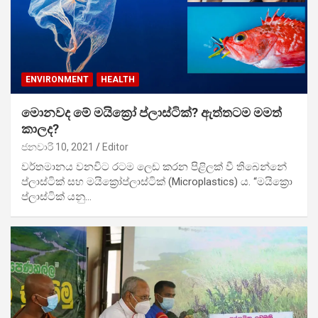
ENVIRONMENT
HEALTH
මොනවද මේ මයික්‍රෝ ප්ලාස්ටික්? ඇත්තටම මමත්
කාලද?
ජනවාරි 10, 2021
Editor
වර්තමානය වනවිට රටම ලෙඩ කරන පිළිලක් වී තිබෙන්නේ
ප්ලාස්ටික් සහ මයික්‍රෝප්ලාස්ටික් (Microplastics) ය. “මයි‍ක්‍රො
ප්ලාස්ටික් යනු…