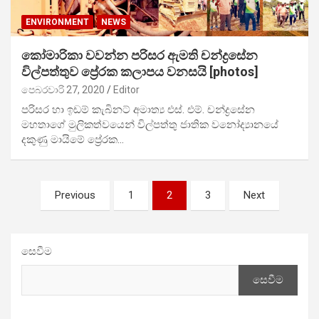
ENVIRONMENT
NEWS
කෝමාරිකා වවන්න පරිසර ඇමති චන්ද්‍රසේන
විල්පත්තුව ප්‍රේරක කලාපය වනසයි [photos]
පෙබරවාරි 27, 2020
Editor
පරිසර හා ඉඩම් කැබිනට් අමාත්‍ය එස්. එම්. චන්ද්‍රසේන
මහතාගේ මුලිකත්වයෙන් විල්පත්තු ජාතික වනෝද්‍යානයේ
දකුණු මායිමේ ප්‍රේරක…
Posts
Previous
1
2
3
Next
pagination
සෙවීම
සෙවීම