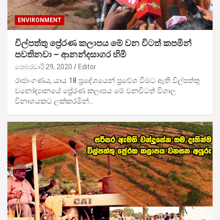
ENVIRONMENT
විල්පත්තු ප්‍රේරණ කලාපය මේ වන විටත් කපමින්
පවතිනවා – ආනන්දසාගර හිමි
පෙබරවාරි 29, 2020
Editor
රාජාංගණය, යාය 18 ප්‍රදේශයෙන් ප්‍රවේශ වීමට ඇති විල්පත්තු
වනෝද්‍යානයේ ප්‍රේරණ කලාපය මේ වනවිටත් විශාල
විනාශයකට ලක්කරමින්…