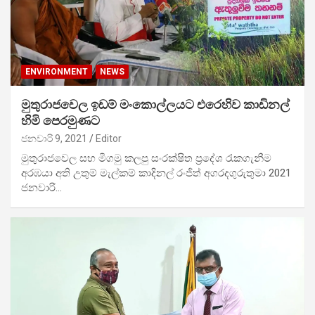
ENVIRONMENT
NEWS
මුතුරාජවෙල ඉඩම් මංකොල්ලයට එරෙහිව කාඩිනල්
හිමි පෙරමුණට
ජනවාරි 9, 2021
Editor
මුතුරාජවෙල සහ මීගමු කලපු සංරක්ෂිත ප්‍රදේශ රැකගැනීම
අරඹයා අති උතුම් මැල්කම් කාදිනල් රංජිත් අගරදගුරුතුමා 2021
ජනවාරි…