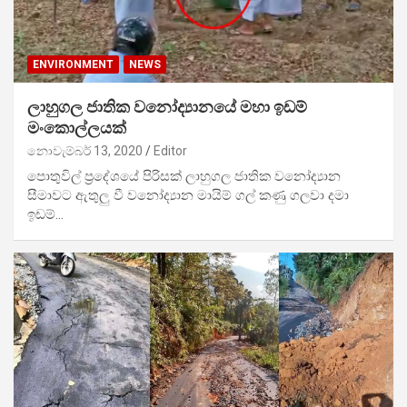
ENVIRONMENT
NEWS
ලාහුගල ජාතික වනෝද්‍යානයේ මහා ඉඩම්
මංකොල්ලයක්
නොවැම්බර් 13, 2020
Editor
පොතුවිල් ප්‍රදේශයේ පිරිසක් ලාහුගල ජාතික වනෝද්‍යාන
සීමාවට ඇතුලු වී වනෝද්‍යාන මායිම් ගල් කණු ගලවා දමා
ඉඩම්…