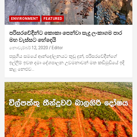
ENVIRONMENT
FEATURED
පරිසරවේදීන්ට කොකා පෙන්වා සැදූ ලංකාගම පාර
මහ වැස්සට හේදෙයි
නොවැම්බර් 12, 2020
Editor
පසුගිය සමයේ ආන්දෝලනයට තුඩු දුන්, පරිසරවේදීන්ගේ
ඉල්ලීම් ඉවත දමා දේශපාලන උවමනාවන් මත කඩිමුඩියේ ඉදි
කළ නෙළුව…