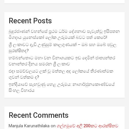
Recent Posts
බුදුරජාණන් වහන්සේ ප්‍රථම ධර්ම දේශනාව පැවැත්වූ ඉසිපතන
මිගදාය යුනෙස්කෝ ලෝක උරුමයක් බවට පත් කෙරේ!
ශ්‍රී ලංකාවට දැඩි උණුසුම් කාලගුණයක් – ඔබ සහ ඔබේ පවුල
සුරක්ෂිතද?
හම්බන්තොට මහා වන විනාශයකට ඉඩ දෙමින් ජාත්‍යන්තර
වනාන්තර දිනය සමරන ශ්‍රී ලංකාව
එදා සමච්චලයට ලක් වූ මත්තල අද ලෝකයේ තීරණාත්මක
ගුවන් වත්කම ද?
ඉන්දියාවේ සැඟවුණු හෙළ උරුමය: නාගාර්ජුනකොණ්ඩයේ
සිංහල විහාරය
Recent Comments
Manjula Karunathilaka
on
ගල්ගමුවේ අලි 200කට ආරක්ෂිතව