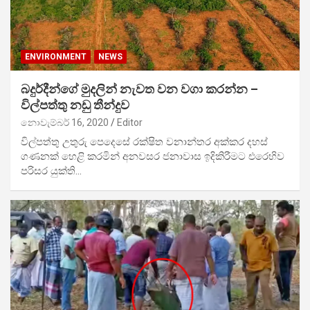
ENVIRONMENT
NEWS
බදුර්දීන්ගේ මුදලින් නැවත වන වගා කරන්න –
විල්පත්තු නඩු තීන්දුව
නොවැම්බර් 16, 2020
Editor
විල්පත්තු උතුරු පෙදෙසේ රක්ෂිත වනාන්තර අක්කර දහස්
ගණනක් හෙළි කරමින් අනවසර ජනාවාස ඉදිකිරීමට එරෙහිව
පරිසර යුක්ති…