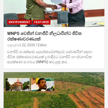
ENVIRONMENT
FEATURED
WNPS වෙතින් වනජීවී නිලධාරීන්ට ජීවිත
රක්ෂණාවරණයක්
දෙසැම්බර් 22, 2020
Editor
වනජීවී සංරක්ෂණ දෙපාර්තමේන්තුවේ සේවකයින් සඳහා
ජීවිත රක්ෂණාවරණයක් ලබාදීමට වනජීවී හා ස්වභාවික
ආරක්ෂණ සංගමය (WNPS) කටයුතු කර…