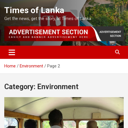
Skip
Times of Lanka
to
content
Get the news, get the story, at Times of Lanka
Home
Environment
Page 2
Category:
Environment