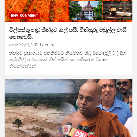
ENVIRONMENT
විල්පත්තු නඩු තීන්දුව කල් යයි. විනිසුරු මඩුල්ල වාඩි
නොවෙයි.
අගෝස්තු 1, 2020
Editor
තීන්දුව ප්‍රකාශයට පත්කිරීමට නියමිතව තිබූ ඊයේ (ජූලි 31) දින
පැමිණිලි පාර්ශවයේ නීතිඥයින් සහ පරිසර සංවිධාන
නියෝජිතයින්…