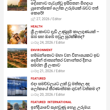
දේශනාව පැවැත්වූ ඉසිපතන මිගදාය
යුනෙස්කෝ ලෝක උරුමයක් බවට පත්
කෙරේ!
ජූලි 27, 2026
Editor
HEALTH
ශ්‍රී ලංකාවට දැඩි උණුසුම් කාලගුණයක් –
ඔබ සහ ඔබේ පවුල සුරක්ෂිතද?
මාර්තු 24, 2026
Editor
ENVIRONMENT
හම්බන්තොට මහා වන විනාශයකට ඉඩ
දෙමින් ජාත්‍යන්තර වනාන්තර දිනය
සමරන ශ්‍රී ලංකාව
මාර්තු 21, 2026
Editor
FEATURED
එදා සමච්චලයට ලක් වූ මත්තල අද
ලෝකයේ තීරණාත්මක ගුවන් වත්කම ද?
මාර්තු 20, 2026
Editor
FEATURED
INTERNATIONAL
ඉන්දියාවේ සැඟවුණු හෙළ උරුමය: